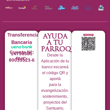
Transferencia
Ayuda
a tu
Bancaria
Parroquia
Cuenta N°:
14796385
Desde la
RUC:
80033523-6
Aplicación de tu
banco escaneá
el código QR y
aportá
para la
evangelización.
sostenimiento,
proyectos del
Santuario,