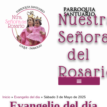
Parroquia
Nuest
Santuario
Señor
del
Rosar
Horario de Misas / Secretaría / Informaciones
Inicio
»
Evangelio del dia
»
Sábado 3 de Mayo de 2025
Evangelio del día