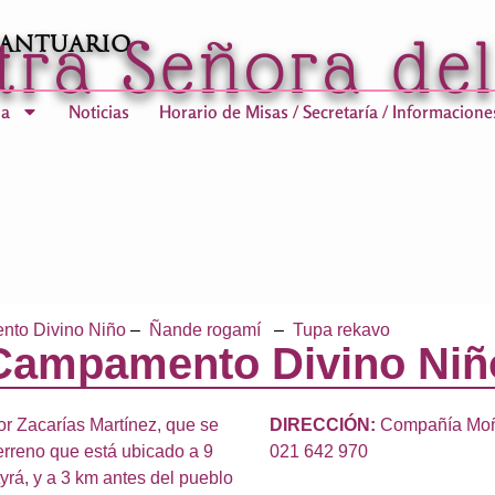
tra Señora de
Santuario
ia
Noticias
Horario de Misas / Secretaría / Informacione
to Divino Niño
–
Ñande rogamí
–
Tupa rekavo
Campamento Divino Niñ
r Zacarías Martínez, que se
DIRECCIÓN:
Compañía Moñai
erreno que está ubicado a 9
021 642 970
yrá, y a 3 km antes del pueblo