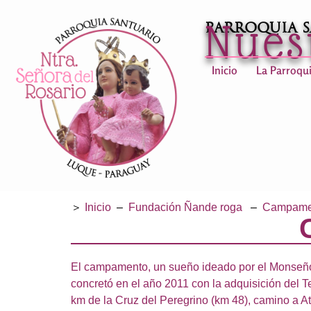
Nues
Parroquia 
Inicio
La Parroqu
＞
Inicio
–
Fundación Ñande roga
–
Campamen
El campamento, un sueño ideado por el Monseño
concretó en el año 2011 con la adquisición del T
km de la Cruz del Peregrino (km 48), camino a At