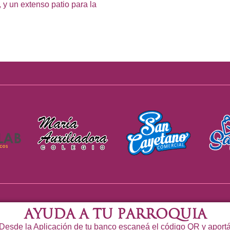
 y un extenso patio para la
Ayuda a tu Parroquia
Desde la Aplicación de tu banco escaneá el código QR y aport