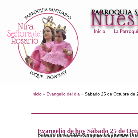
Nues
Parroquia 
Inicio
La Parroqu
Inicio
»
Evangelio del dia
»
Sábado 25 de Octubre de 
Evangelio de hoy Sábado 25 de Oct
Sábado de la XXIX Semana del Tiempo Ord
Lectura del santo evangelio según San Luc