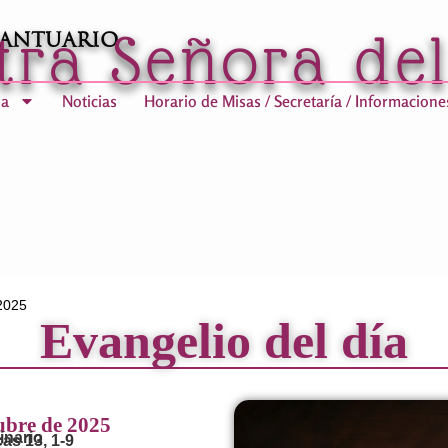
tra Señora de
Santuario
ia
Noticias
Horario de Misas / Secretaría / Informacione
2025
Evangelio del día
ubre de 2025
inario
as 13, 1-9