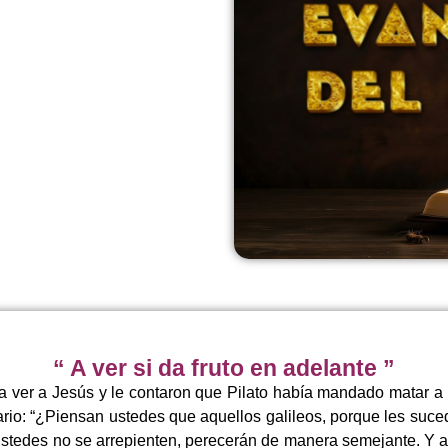
“ A ver si da fruto en adelante ”
 ver a Jesús y le contaron que Pilato había mandado matar a 
tario: “¿Piensan ustedes que aquellos galileos, porque les suc
ustedes no se arrepienten, perecerán de manera semejante. Y 