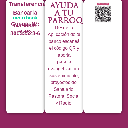
Transferencia
Ayuda
a tu
Bancaria
Parroquia
Cuenta N°:
14796385
Desde la
RUC:
80033523-6
Aplicación de tu
banco escaneá
el código QR y
aportá
para la
evangelización.
sostenimiento,
proyectos del
Santuario,
Pastoral Social
y Radio.