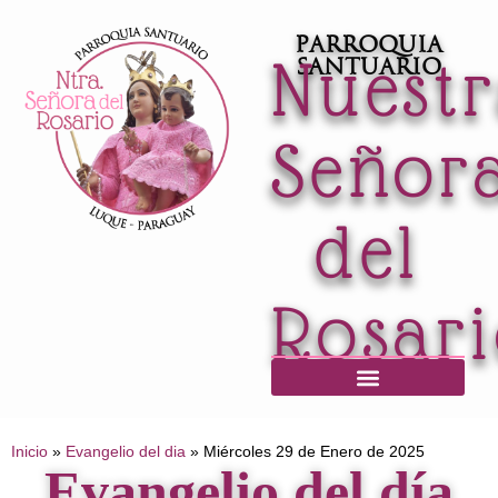
Parroquia
Nuest
Santuario
Señor
del
Rosar
Horario de Misas / Secretaría / Informaciones
Inicio
»
Evangelio del dia
»
Miércoles 29 de Enero de 2025
Evangelio del día