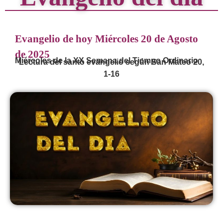
Evangelio de hoy Miércoles 20 de Agosto
de 2025
Miércoles de la XX Semana del Tiempo Ordinario
Lectura del santo evangelio según San Mateo 20,
1-16