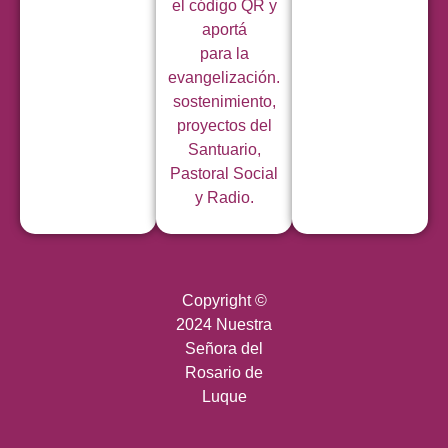
el código QR y
aportá
para la
evangelización.
sostenimiento,
proyectos del
Santuario,
Pastoral Social
y Radio.
Copyright ©
2024 Nuestra
Señora del
Rosario de
Luque