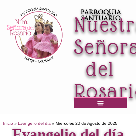
Parroquia
Nuest
Santuario
Señor
del
Rosar
Horario de Misas / Secretaría / Informaciones
Inicio
»
Evangelio del dia
»
Miércoles 20 de Agosto de 2025
Evangelio del día