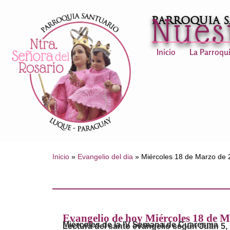
Nues
Parroquia 
Inicio
La Parroqu
Inicio
»
Evangelio del dia
»
Miércoles 18 de Marzo de
Evangelio de hoy Miércoles 18 de M
Miércoles de la IV Semana de Cuaresma
Lectura del santo evangelio según Juan 5,