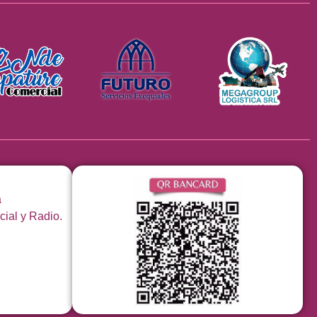
á
cial y Radio.