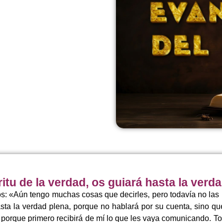
ritu de la verdad, os guiará hasta la verd
los: «Aún tengo muchas cosas que decirles, pero todavía no l
hasta la verdad plena, porque no hablará por su cuenta, sino qu
, porque primero recibirá de mí lo que les vaya comunicando. To