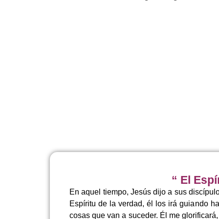
“ El Espí
En aquel tiempo, Jesús dijo a sus discípu
Espíritu de la verdad, él los irá guiando 
cosas que van a suceder. Él me glorificará