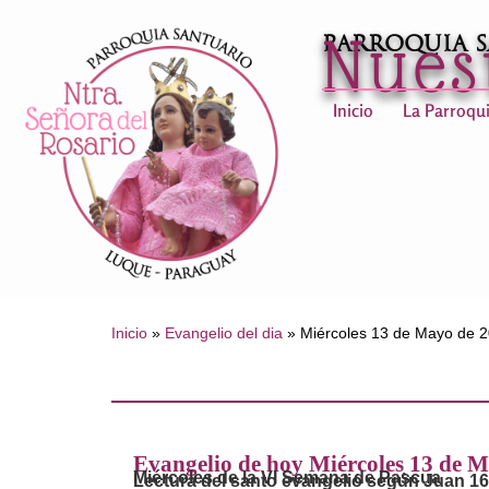
Nues
Parroquia 
Inicio
La Parroqu
Inicio
»
Evangelio del dia
»
Miércoles 13 de Mayo de 
Evangelio de hoy Miércoles 13 de 
Miércoles de la VI Semana de Pascua
Lectura del santo evangelio según Juan 16