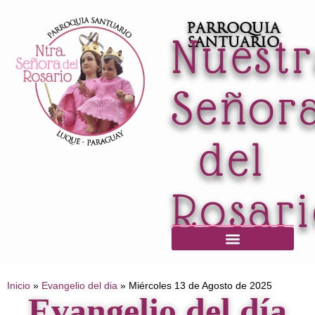
Parroquia
Nuest
Santuario
Señor
del
Rosar
Horario de Misas / Secretaría / Informaciones
Inicio
»
Evangelio del dia
»
Miércoles 13 de Agosto de 2025
Evangelio del día