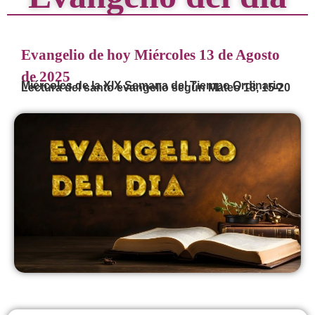
Evangelio de hoy Miércoles 13 de Agosto
de 2025
Miércoles de la XIX Semana del Tiempo Ordinario
Lectura del santo evangelio según Mateo 18, 15-20