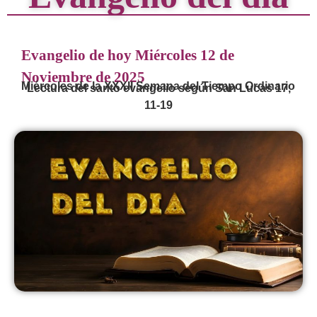
Evangelio de hoy Miércoles 12 de
Noviembre de 2025
Miércoles de la XXXII Semana del Tiempo Ordinario
Lectura del santo evangelio según San Lucas 17,
11-19