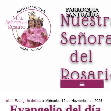
Parroquia
Nuest
Santuario
Señor
del
Rosar
Horario de Misas / Secretaría / Informaciones
Inicio
»
Evangelio del dia
»
Miércoles 12 de Noviembre de 2025
Evangelio del día