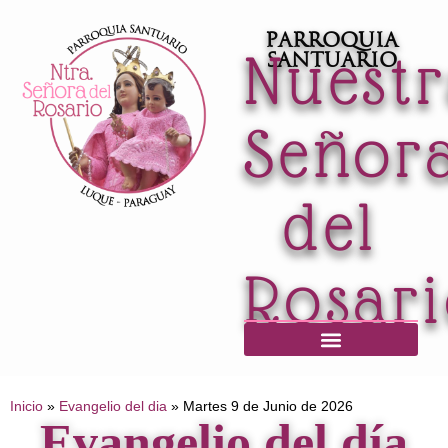
Parroquia
Nuest
Santuario
Señor
del
Rosar
Horario de Misas / Secretaría / Informaciones
Inicio
»
Evangelio del dia
»
Martes 9 de Junio de 2026
Evangelio del día