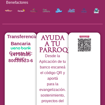
Benefactores
Transferencia
Ayuda
a tu
Bancaria
Parroquia
Cuenta N°:
14796385
Desde la
RUC:
80033523-6
Aplicación de tu
banco escaneá
el código QR y
aportá
para la
evangelización.
sostenimiento,
proyectos del