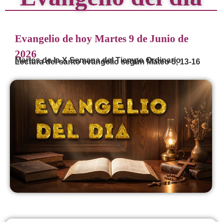
Evangelio de hoy Martes 9 de Junio de
2026
Martes de la X Semana del Tiempo Ordinario
Lectura del santo evangelio según Mateo 5, 13-16