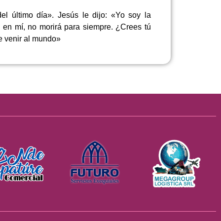
el último día». Jesús le dijo: «Yo soy la
e en mí, no morirá para siempre. ¿Crees tú
ue venir al mundo»