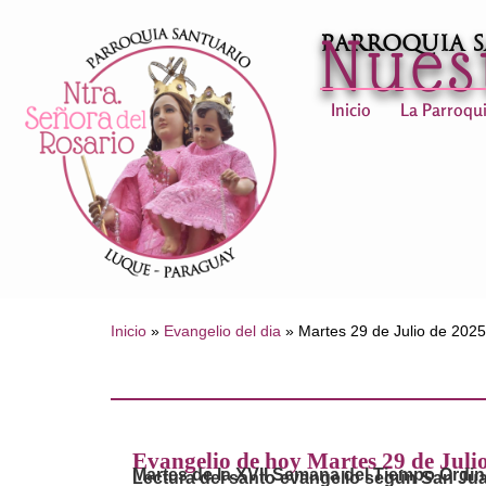
Nues
Parroquia 
Inicio
La Parroqu
Inicio
»
Evangelio del dia
»
Martes 29 de Julio de 2025
Evangelio de hoy Martes 29 de Juli
Martes de la XVII Semana del Tiempo Ordin
Lectura del santo evangelio según San Jua