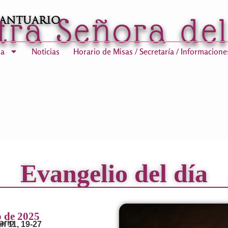
tra Señora de
Santuario
ia
Noticias
Horario de Misas / Secretaría / Informacione
Evangelio del día
o de 2025
ario
n 11, 19-27