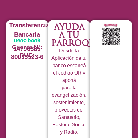
Transferencia
Ayuda
a tu
Bancaria
Parroquia
Cuenta N°:
14796385
Desde la
RUC:
80033523-6
Aplicación de tu
banco escaneá
el código QR y
aportá
para la
evangelización.
sostenimiento,
proyectos del
Santuario,
Pastoral Social
y Radio.