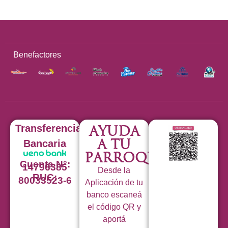
Benefactores
Transferencia
Ayuda
a tu
Bancaria
Parroquia
Cuenta N°:
14796385
Desde la
RUC:
80033523-6
Aplicación de tu
banco escaneá
el código QR y
aportá