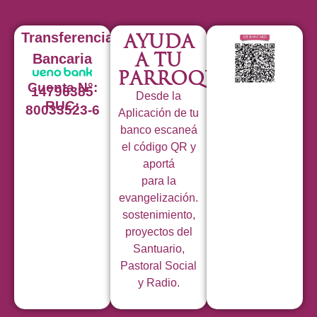
Transferencia
Ayuda
a tu
Bancaria
Parroquia
Cuenta N°:
14796385
Desde la
RUC:
80033523-6
Aplicación de tu
banco escaneá
el código QR y
aportá
para la
evangelización.
sostenimiento,
proyectos del
Santuario,
Pastoral Social
y Radio.