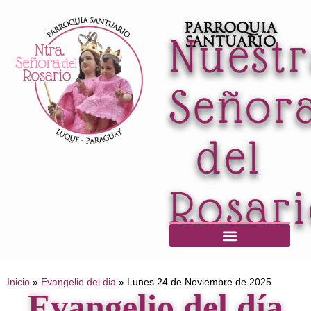
Parroquia
Nuest
Santuario
Señor
del
Rosar
Horario de Misas / Secretaría / Informaciones
Inicio
»
Evangelio del dia
»
Lunes 24 de Noviembre de 2025
Evangelio del día