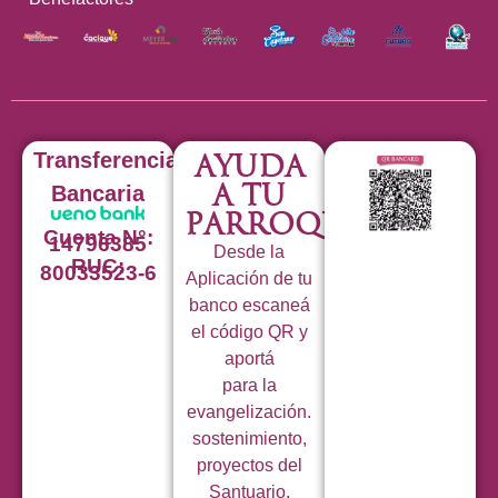
Transferencia
Ayuda
a tu
Bancaria
Parroquia
Cuenta N°:
14796385
Desde la
RUC:
80033523-6
Aplicación de tu
banco escaneá
el código QR y
aportá
para la
evangelización.
sostenimiento,
proyectos del
Santuario,