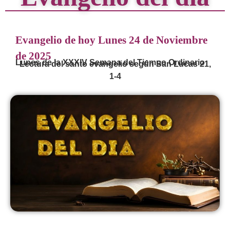
Evangelio de hoy Lunes 24 de Noviembre
de 2025
Lunes de la XXXIV Semana del Tiempo Ordinario
Lectura del santo evangelio según San Lucas 21,
1-4