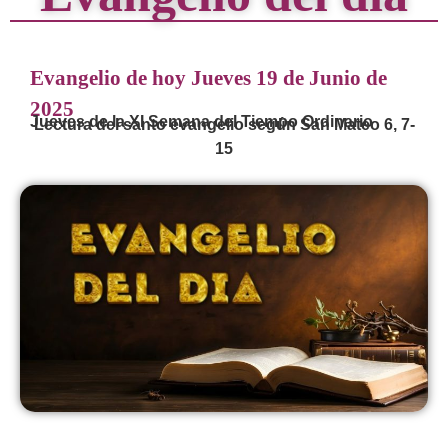
Evangelio de hoy Jueves 19 de Junio de
2025
Jueves de la XI Semana del Tiempo Ordinario
Lectura del santo evangelio según San Mateo 6, 7-
15