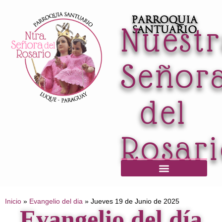
Parroquia
Nuest
Santuario
Señor
del
Rosar
Horario de Misas / Secretaría / Informaciones
Inicio
»
Evangelio del dia
»
Jueves 19 de Junio de 2025
Evangelio del día