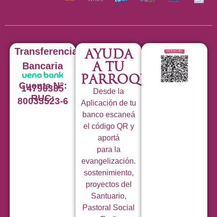
Transferencia
Ayuda
a tu
Bancaria
Parroquia
Cuenta N°:
14796385
Desde la
RUC:
80033523-6
Aplicación de tu
banco escaneá
el código QR y
aportá
para la
evangelización.
sostenimiento,
proyectos del
Santuario,
Pastoral Social