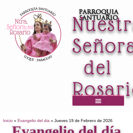
Parroquia
Nuest
Santuario
Señor
del
Rosar
Horario de Misas / Secretaría / Informaciones
Inicio
»
Evangelio del dia
»
Jueves 19 de Febrero de 2026
Evangelio del día