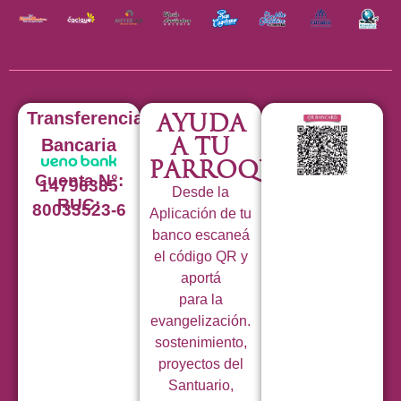
Transferencia
Ayuda
a tu
Bancaria
Parroquia
Cuenta N°:
14796385
Desde la
RUC:
80033523-6
Aplicación de tu
banco escaneá
el código QR y
aportá
para la
evangelización.
sostenimiento,
proyectos del
Santuario,