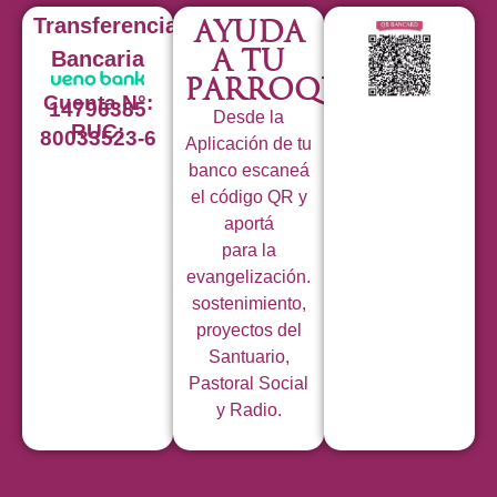
Transferencia
Ayuda
a tu
Bancaria
Parroquia
Cuenta N°:
14796385
Desde la
RUC:
80033523-6
Aplicación de tu
banco escaneá
el código QR y
aportá
para la
evangelización.
sostenimiento,
proyectos del
Santuario,
Pastoral Social
y Radio.