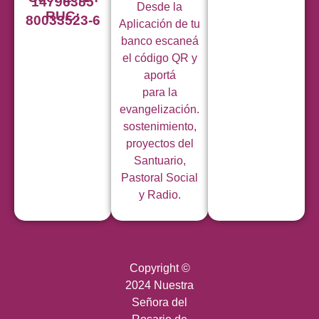
14796385
Desde la
RUC:
80033523-6
Aplicación de tu
banco escaneá
el código QR y
aportá
para la
evangelización.
sostenimiento,
proyectos del
Santuario,
Pastoral Social
y Radio.
Copyright ©
2024 Nuestra
Señora del