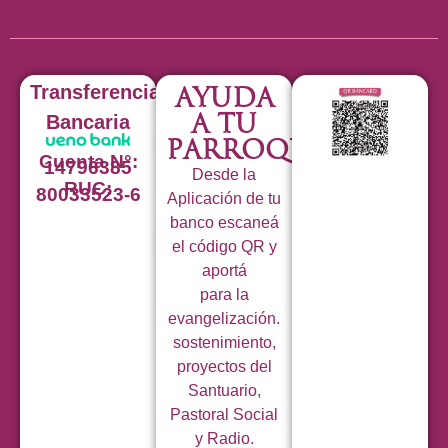
Transferencia
Ayuda
a tu
Bancaria
Parroquia
Cuenta N°:
14796385
Desde la
RUC:
80033523-6
Aplicación de tu
banco escaneá
el código QR y
aportá
para la
evangelización.
sostenimiento,
proyectos del
Santuario,
Pastoral Social
y Radio.