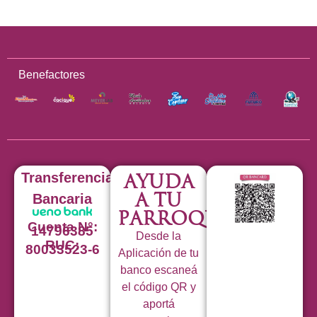
Benefactores
Transferencia
Ayuda
a tu
Bancaria
Parroquia
Cuenta N°:
14796385
Desde la
RUC:
80033523-6
Aplicación de tu
banco escaneá
el código QR y
aportá