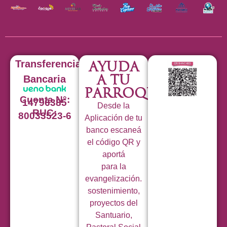
Transferencia
Ayuda
a tu
Bancaria
Parroquia
Cuenta N°:
14796385
Desde la
RUC:
80033523-6
Aplicación de tu
banco escaneá
el código QR y
aportá
para la
evangelización.
sostenimiento,
proyectos del
Santuario,