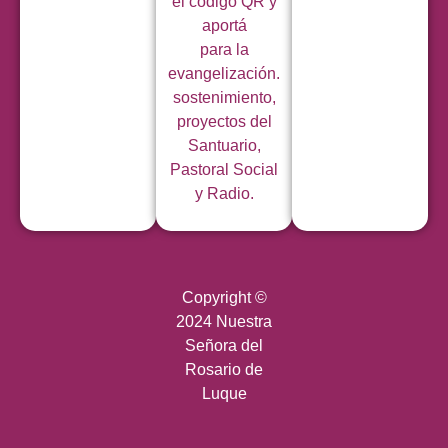
el código QR y
aportá
para la
evangelización.
sostenimiento,
proyectos del
Santuario,
Pastoral Social
y Radio.
Copyright ©
2024 Nuestra
Señora del
Rosario de
Luque