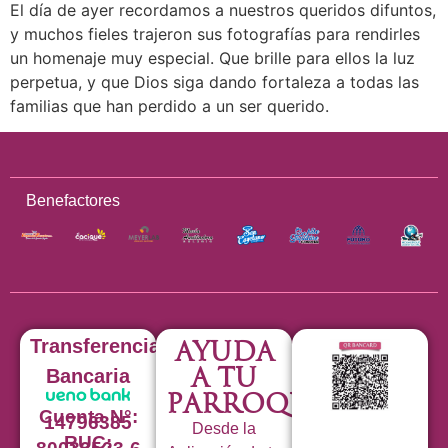
El día de ayer recordamos a nuestros queridos difuntos,
y muchos fieles trajeron sus fotografías para rendirles
un homenaje muy especial. Que brille para ellos la luz
perpetua, y que Dios siga dando fortaleza a todas las
familias que han perdido a un ser querido.
Benefactores
Transferencia
Ayuda
a tu
Bancaria
Parroquia
Cuenta N°:
14796385
Desde la
RUC: