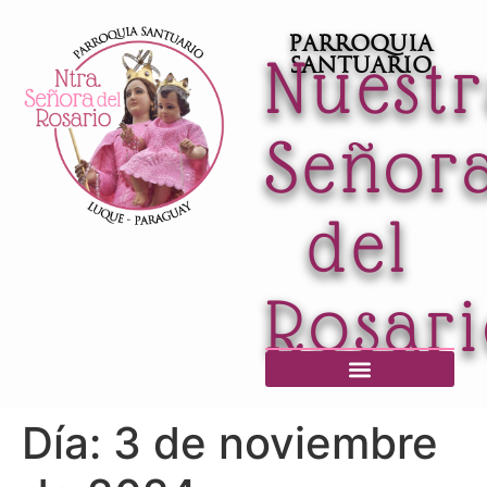
Parroquia
Nuest
Santuario
Señor
del
Rosar
Horario de Misas / Secretaría / Informaciones
Día:
3 de noviembre