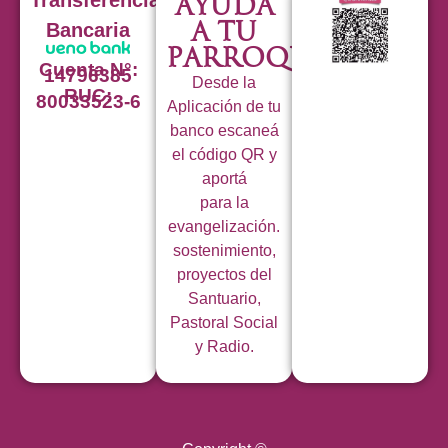
Ayuda
a tu
Bancaria
Parroquia
Cuenta N°:
14796385
Desde la
RUC:
80033523-6
Aplicación de tu
banco escaneá
el código QR y
aportá
para la
evangelización.
sostenimiento,
proyectos del
Santuario,
Pastoral Social
y Radio.